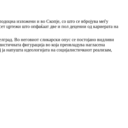
подоцна изложени и во Скопје, со што се вбројува меѓу
есет цртежи што опфаќаат две и пол децении од кариерата на
елград. Во неговиот сликарски опус се постојано видливи
листичната фигурација во која преовладува нагласена
ј ја напушта идеологијата на социјалистичкиот реализам,