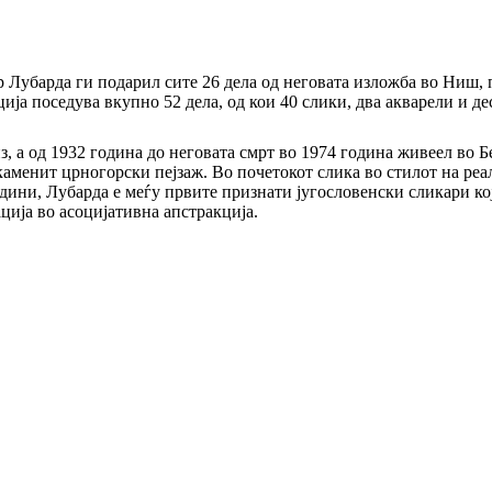
 Лубарда ги подарил сите 26 дела од неговата изложба во Ниш, 
ија поседува вкупно 52 дела, од кои 40 слики, два акварели и д
, а од 1932 година до неговата смрт во 1974 година живеел во Б
аменит црногорски пејзаж. Во почетокот слика во стилот на реа
одини, Лубарда е меѓу првите признати југословенски сликари ко
ија во асоцијативна апстракција.