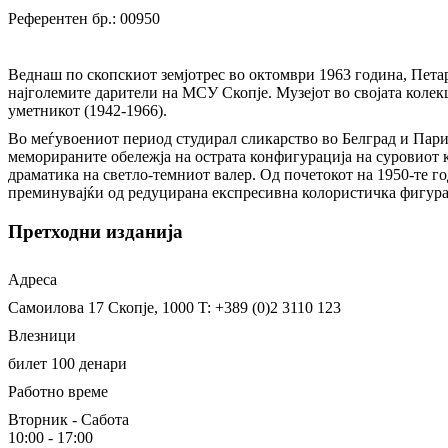
Референтен бр.: 00950
Веднаш по скопскиот земјотрес во октомври 1963 година, Петар
најголемите дарители на МСУ Скопје. Музејот во својата колекц
уметникот (1942-1966).
Во меѓувоениот период студирал сликарство во Белград и Париз
меморираните обележја на острата конфигурација на суровиот к
драматика на светло-темниот валер. Од почетокот на 1950-те г
преминувајќи од редуцирана експресивна колористичка фигурац
Претходни изданија
Адреса
Самоилова 17
Скопје, 1000
T: +389 (0)2 3110 123
Влезници
билет 100 денари
Работно време
Вторник - Сабота
10:00 - 17:00