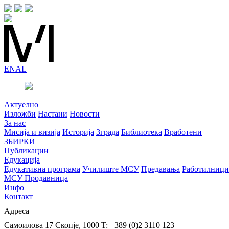
EN
AL
Актуелно
Изложби
Настани
Новости
За нас
Мисија и визија
Историја
Зграда
Библиотека
Вработени
ЗБИРКИ
Публикации
Едукација
Едукативна програма
Училиште МСУ
Предавања
Работилници
МСУ Продавница
Инфо
Контакт
Адреса
Самоилова 17
Скопје, 1000
T: +389 (0)2 3110 123