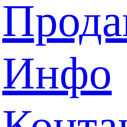
Прода
Инфо
Конта