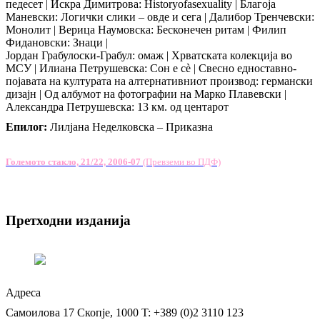
педесет | Искра Димитрова: Historyofаsexuality | Благоја
Маневски: Логички слики – овде и сега | Далибор Тренчевски:
Монолит | Верица Наумовска: Бесконечен ритам | Филип
Фидановски: Знаци |
Јордан Грабулоски-Грабул: омаж | Хрватската колекција во
МСУ | Илиана Петрушевска: Сон е сè | Свесно едноставно-
појавата на културата на алтернативниот производ: германски
дизајн | Од албумот на фотографии на Марко Плавевски |
Александра Петрушевска: 13 км. од центарот
Епилог:
Лилјана Неделковска – Приказна
Големото стакло, 21/22, 2006-07
(Превземи во ПДФ)
Претходни изданија
Адреса
Самоилова 17
Скопје, 1000
T: +389 (0)2 3110 123