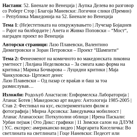
Настани
: 52. Биенале во Венеција | Љупка Делева во разговор
со Роберт Стор | Благоја Маневски: Логични слики (Премин)
– Република Македонија на 52. Биенале во Венеција
Тема 1
: (Не)естетиката на опкружувањето | Лучезар Бојаџиев
– Рајот на билбордите | Анета и Живко Поповски – “Мост“,
награден проект во Венеција
Авторски страници:
Лазо Плавевски, Валентино
Димитровски и Зоран Петровски – Проект “Шампити“
Тема 2:
Фенеоменот на комичното во македонската ликовна
уметност | Лилјана Неделковска – За смеата како форма на
критика | Марика Бочварова – Луцидни критики | Маја
Чанкуловска- Цртежот денес
Лазо Плавевски – Од пазар се враќав и баш за тоа
размислував…
Изложби:
Родољуб Анастасов: Енформелска Лабораторија |
Атанас Ботев | Македонско арт видео: Антологија 1985-2005 |
Став 2: Фестивал на кус, експериментален филм и
фотографија | Мирна Арсовска: Заведувачка мобилност |
Атанас Атанасоски: Поткуполни облици | Ирена Паскали:
Урбан пејзаж | Ото Дикс: графики | 11 Зимски салон на ДЛУМ
| У.С. експрес: американско видео | Маргарита Киселичка: Во
светлината на светлината | Гоце Наневски: Педесет или