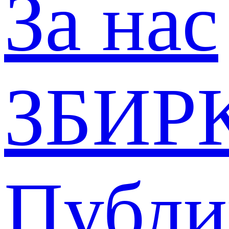
За нас
ЗБИР
Публи