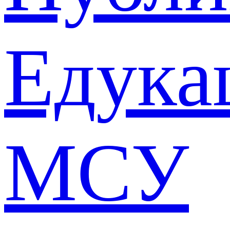
Едука
МСУ