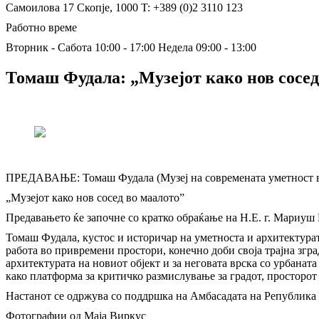
Самоилова 17
Скопје, 1000
T: +389 (0)2 3110 123
Работно време
Вторник - Сабота 10:00 - 17:00
Недела 09:00 - 13:00
Томаш Фудала: „Музејот како нов сосед
ПРЕДАВАЊЕ: Томаш Фудала (Музеј на современата уметност 
„Музејот како нов сосед во маалото”
Предавањето ќе започне со кратко обраќање на Н.Е. г. Мариуш
Томаш Фудала, кустос и историчар на уметноста и архитектура
работа во привремени простори, конечно доби своја трајна зграда
архитектурата на новиот објект и за неговата врска со урбанат
како платформа за критичко размислување за градот, просторот
Настанот се одржува со поддршка на Амбасадата на Република 
Фотографии од Маја Виркус