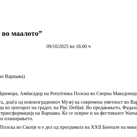
 во маалото”
09/10/2025 во 18.00 ч
во Варшава)
 Бримора, Амбасадор на Република Полска во Сверна Македонија
та, доаѓа од новоизградениот Музеј на современа уметност во В
 во центарот на градот, на Plac Defilad. Во предавањето, Фудала 
а трансформација на Варшава. Ќе се осврне и на фестивалот Wars
 и планирањето.
Полска во Скопје и е дел од програмата на XXII Биенале на маке