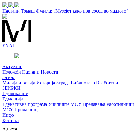
Настани
Томаш Фудала: „Музејот како нов сосед во маалото”
EN
AL
Актуелно
Изложби
Настани
Новости
За нас
Мисија и визија
Историја
Зграда
Библиотека
Вработени
ЗБИРКИ
Публикации
Едукација
Едукативна програма
Училиште МСУ
Предавања
Работилници
МСУ Продавница
Инфо
Контакт
Адреса