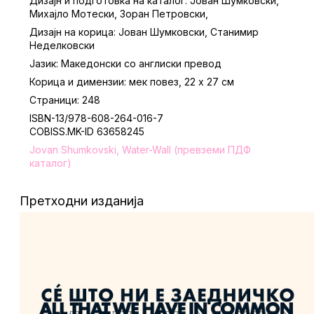
Дизајн и подготовка на каталог: Јован Шумковски,
Михајло Мотески, Зоран Петровски,
Дизајн на корица: Јован Шумковски, Станимир
Неделковски
Јазик: Македонски со англиски превод
Корица и димензии: мек повез, 22 х 27 см
Страници: 248
ISBN-13/978-608-264-016-7
COBISS.MK-ID 63658245
Jovan Shumkovski, Water-Wall (превземи ПДФ
каталог)
Претходни изданија