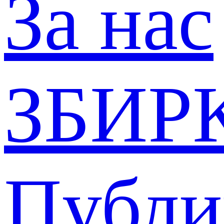
За нас
ЗБИР
Публи