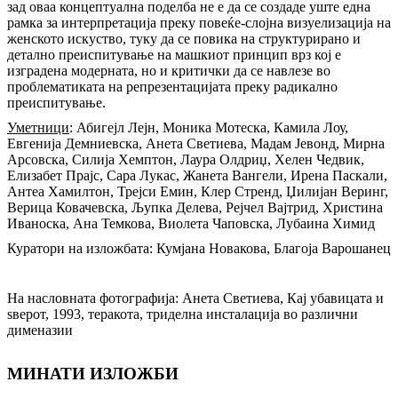
зад оваа концептуална поделба не е да се создаде уште една
рамка за интерпретација преку повеќе-слојна визуелизација на
женското искуство, туку да се повика на структурирано и
детално преиспитување на машкиот принцип врз кој е
изградена модерната, но и критички да се навлезе во
проблематиката на репрезентацијата преку радикално
преиспитување.
Уметници
: Абигејл Лејн, Моника Мотеска, Камила Лоу,
Евгенија Демниевска, Анета Светиева, Мадам Јевонд, Мирна
Арсовска, Силија Хемптон, Лаура Олдриџ, Хелен Чедвик,
Елизабет Прајс, Сара Лукас, Жанета Вангели, Ирена Паскали,
Антеа Хамилтон, Трејси Емин, Клер Стренд, Џилијан Веринг,
Верица Ковачевска, Љупка Делева, Рејчел Вајтрид, Христина
Иваноска, Ана Темкова, Виолета Чаповска, Лубаина Химид
Куратори на изложбата: Кумјана Новакова, Благоја Варошанец
На насловната фотографија: Анета Светиева, Кај убавицата и
ѕверот, 1993, теракота, триделна инсталација во различни
дименазии
МИНАТИ ИЗЛОЖБИ