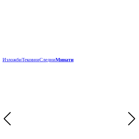
Изложби
Тековни
Следни
Минати