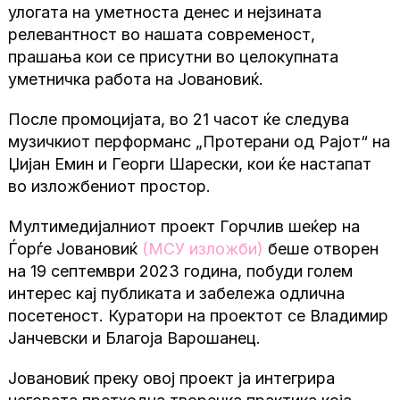
улогата на уметноста денес и нејзината
релевантност во нашата современост,
прашања кои се присутни во целокупната
уметничка работа на Јовановиќ.
После промоцијата, во 21 часот ќе следува
музичкиот перформанс „Протерани од Рајот“ на
Џијан Емин и Георги Шарески, кои ќе настапат
во изложбениот простор.
Мултимедијалниот проект Горчлив шеќер на
Ѓорѓе Јовановиќ
(
МСУ изложби
)
беше отворен
на 19 септември 2023 година, побуди голем
интерес кај публиката и забележа одлична
посетеност. Куратори на проектот се Владимир
Јанчевски и Благоја Варошанец.
Јовановиќ преку овој проект ја интегрира