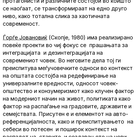
протагонисти и различните состојби во коишто
се наоѓаат, се трансформираат на едно друго
ниво, како тотална слика за хаотичната
современост.
Ѓорѓе Јовановиќ
(Скопје, 1980) има реализирано
повеќе проекти во чиј фокус се прашањата за
интеграцијата и дезинтеграцијата на
современиот човек. Во неговите дела тој ги
преиспитува меѓучовечките односи во контекст
на општата состојба на редефинирање на
универзалните вредности, односот човек-
општество и конзумеризмот како клучен фактор
на модерниот начин на живот, политиката како
фактор на распаѓање на градовите, државите и
семејствата. Присутен е и елементот на авто-
референцијалноста, како и преиспитувањето на
себеси во потесен и поширок контекст на
распадот на старите и создавањето на нови