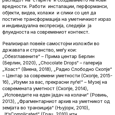
вредности. Работи инсталации, перформанси,
објекти, видеа, колажи и слики со цел да
постигне трансформација на уметничкиот израз
и индивидуална експресија, следејќи ја
флуидноста на современиот контекст.
Реализирал повеќе самостојни изложби во
државата и странство, меѓу кои:
„Обезглавените“ – Прима центар Берлин
(Берлин, 2020), „Chocolate Drops“ – галерија
„Хоаст“ (Виена, 2018), „Радио Слободно Скопје“
– Центар за современи уметности (Скопје, 2015-
16), „Изуми за вас, прекрасни луѓе!“ – Музеј на
современата уметност (Скопје, 2014),
„Исповедите на еден јадач на колачи“ (Ровињ,
2013), „Фрагментарниот архив на уметникот од
земјата во транзиција“ (Њујорк, 2010),
„It’sComplicated“ (Грац, 2010) итн.