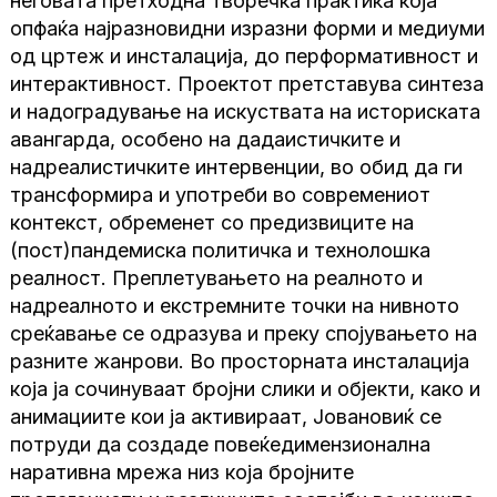
неговата претходна творечка практика која
опфаќа најразновидни изразни форми и медиуми
од цртеж и инсталација, до перформативност и
интерактивност. Проектот претставува синтеза
и надоградување на искуствата на историската
авангарда, особено на дадаистичките и
надреалистичките интервенции, во обид да ги
трансформира и употреби во современиот
контекст, обременет со предизвиците на
(пост)пандемиска политичка и технолошка
реалност. Преплетувањето на реалното и
надреалното и екстремните точки на нивното
среќавање се одразува и преку спојувањето на
разните жанрови. Во просторната инсталација
која ја сочинуваат бројни слики и објекти, како и
анимациите кои ја активираат, Јовановиќ се
потруди да создаде повеќедимензионална
наративна мрежа низ која бројните