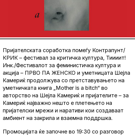
Пријателската соработка помеѓу Контрапунт/
КРИК – фестивал за критичка култура, Тиииит!
Инк./Фестивалот за феминистичка култура и
акција – ПРВО ПА ЖЕНСКО и уметницата Шејла
Камериќ продолжува со претставувањето на
уметничката книга „Mother is a bitch“ во
авторство на Шејла Камериќ и пријателите – за
Камериќ најважно нешто е плетењето на
пријателски мрежи и наративи кои создаваат
амбиент на закрила и взаемна поддршка.
Промоцијата ќе започне во 19:30 со разговор