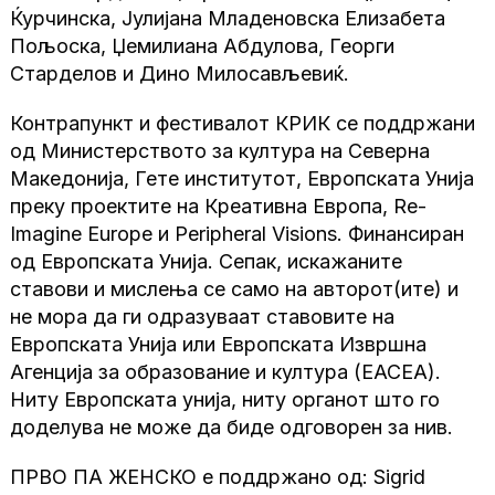
Ќурчинска, Јулијана Младеновска Елизабета
Пољоска, Џемилиана Абдулова, Георги
Старделов и Дино Милосављевиќ.
Контрапункт и фестивалот КРИК се поддржани
од Министерството за култура на Северна
Македонија, Гете институтот, Европската Унија
преку проектите на Креативна Европа, Re-
Imagine Europe и Peripheral Visions. Финансиран
од Европската Унија. Сепак, искажаните
ставови и мислења се само на авторот(ите) и
не мора да ги одразуваат ставовите на
Европската Унија или Европската Извршна
Агенција за образование и култура (EACEA).
Ниту Европската унија, ниту органот што го
доделува не може да биде одговорен за нив.
ПРВО ПА ЖЕНСКО е поддржано од: Sigrid