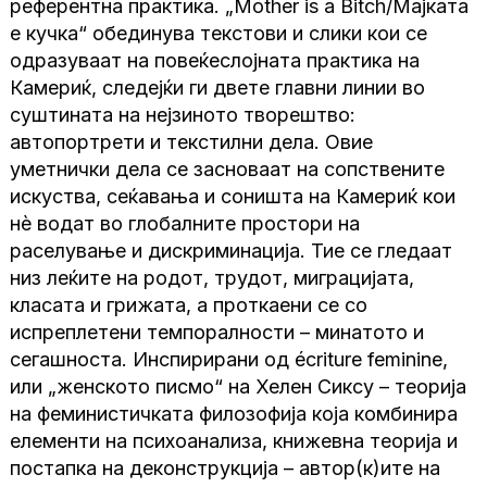
референтна практика. „Mother is a Bitch/Мајката
е кучка“ обединува текстови и слики кои се
одразуваат на повеќеслојната практика на
Камериќ, следејќи ги двете главни линии во
суштината на нејзиното творештво:
автопортрети и текстилни дела. Овие
уметнички дела се засноваат на сопствените
искуства, сеќавања и соништа на Камериќ кои
нѐ водат во глобалните простори на
раселување и дискриминација. Тие се гледаат
низ леќите на родот, трудот, миграцијата,
класата и грижата, а проткаени се со
испреплетени темпоралности – минатото и
сегашноста. Инспирирани од écriture feminine,
или „женското писмо“ на Хелен Сиксу – теорија
на феминистичката филозофија која комбинира
елементи на психоанализа, книжевна теорија и
постапка на деконструкција – автор(к)ите на