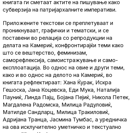
книгата ги сметаат актите на пишување како
субверзија на патријархалните императиви.
Приложените текстови се преплетуваат и
проникнуваат, графички и тематски, и се
поставени во релација со репродукции на
делата на Камериќ, конфронтирајќи теми како
што се вештерство, феминизам,
саморефлексија, самоистражување и само-
експлоатација. Во однос на овие и други теми,
како и во однос на делото на Камериќ, во
книгата рефлектираат: Хана Ќурак, Искра
Гешоска, Јана Коцевска, Еди Мука, Наталија
Пауниќ, Линда Пајц, Бојана Пејиќ, Никола Петек,
Магдалена Радомска, Милица Радуловиќ,
Матилде Сандларц, Милица Тракиловиќ,
Адријана Транца, Јасмина Тумбас, а уредничка
на ова исклучително уметничко и текстуално