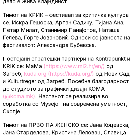
дело е Жива Клајндинст.
Тимот на КРИК – фестивал за критичка култура
се: Искра Гешоска, Артан Садику, Тијана Ана,
Петар Милат, Станимир Панајотов, Наташа
Гелева, Ѓорѓе Јовановиќ. Односи со јавноста на
фестивалот: Александра Бубевска.
Постојани стратешки партнери на Kontrapunkt и
KRIK се: MaMa
(
https://www.mi2.hr/en/
)
од
Загреб,
kuda.org
(
https://kuda.org/
)
од Нови Сад
и Kulturtreger од Загреб. Посебна благодарност
до студиото за графички дизајн KOMA
(@
koma.mk
)
. Настанот се реализира во
соработка со Музејот на современа уметност,
Скопје.
Тимот на ПРВО ПА ЖЕНСКО се: Јана Коцевска,
Јана Старделова, Кристина Леловац, Славица