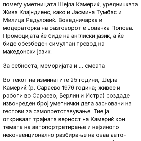
помеѓу уметницата Шејла Камериќ, уредничката
Жива Клајндиенс, како и Јасмина Тумбас и
Милица Радуловиќ. Воведничарка и
модераторка на разговорот е Јованка Попова.
Промоцијата ќе биде на англиски јазик, а ќе
биде обезбеден симултан превод на
македонски јазик.
За себноста, меморијата и … смеата
Во текот на изминатите 25 години, Шејла
Камериќ (р. Сараево 1976 година; живее и
работи во Сараево, Берлин и Истра) создаде
извонреден број уметнички дела засновани на
гестови за самопретставување. Тие ја
откриваат трајната верност на Камериќ кон
темата на автопортретирање и нејзиното
неконвенционално разбирање на оваа авто-