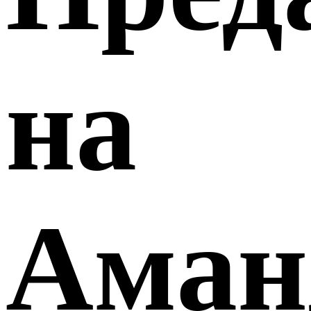
на
Аман