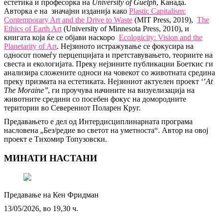
естетика и професорка на
University of Guelph
, Канада.
Авторка е на значајни изданија како
Plastic Capitalism:
Contemporary Art and the Drive to Waste
(MIT Press, 2019),
The
Ethics of Earth Art
(University of Minnesota Press, 2010), и
книгата која ќе се објави наскоро
Ecologicity: Vision and the
Planetarity of Art
. Нејзиното истражување се фокусира на
односот помеѓу перцепцијата и претставувањето, теориите на
свеста и екологијата. Преку нејзините публикации Боеткис ги
анализира сложените односи на човекот со животната средина
преку призмата на естетиката. Нејзиниот актуелен проект ‘’
At
The Moraine’’
, ги проучува начините на визуелизација на
животните средини со посебен фокус на домородните
територии во Северениот Поларен Круг.
Предавањето е дел од Интердисциплинарната програма
насловена „Без/редие во светот на уметноста“. Автор на овој
проект е Тихомир Топузовски.
МИНАТИ НАСТАНИ
Предавање на Кен Фридман
13/05/2026, во 19,30 ч.