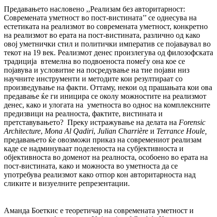
Предавањето насловено ,,Реализам без авторитарност:
Современата уметност во пост-вистината’’ се однесува на
естетиката на реализмот во современaта уметност, конкретно
на реализмот во ерата на пост-вистината, различно од како
овој уметнички стил и политички императив се поjaваувал во
текот на 19 век. Реализмот денес произлегува од филозофската
традиција втемелна во подвоеноста помеѓу она кое се
појавува и условитие на посредување на тие појави низ
научните инструменти и методите кои резултираат со
произведување на факти. Оттаму, некои од прашањата кои ова
предавање ќе ги иницира се околу можностите на реализмот
денес, како и улогата на уметноста во однос на комплексните
предизвици на реалноста, фактите, вистината и
претставувањето? Преку истражување на делата на
Forensic
Architecture
,
Mona Al Qadiri
,
Julian Charrière
и
Terrance Houle
,
предавањето ќе овозможи приказ на современиот реализам
каде се надминуваат поделеноста на субјективноста и
објективноста во доменот на реалноста, особоено во ерата на
пост-вистината, како и можноста во уметноста да се
употребува реализмот како отпор кон авторитарноста над
сликите и визуелните репрезентации.
Аманда Боеткис е теоретичар на современата уметност и