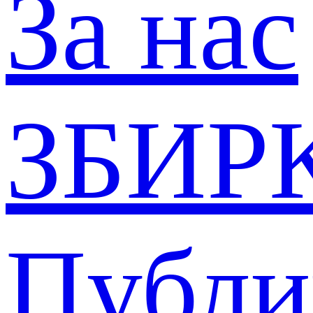
За нас
ЗБИР
Публи