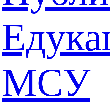
Едука
МСУ