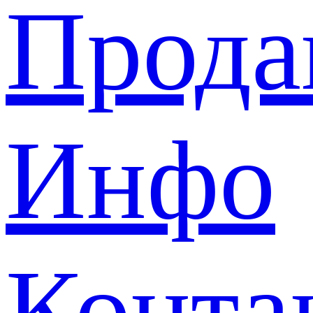
Прода
Инфо
Конта