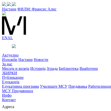
Настани
ФИЛМ: Франсис Алис
EN
AL
Актуелно
Изложби
Настани
Новости
За нас
Мисија и визија
Историја
Зграда
Библиотека
Вработени
ЗБИРКИ
Публикации
Едукација
Едукативна програма
Училиште МСУ
Предавања
Работилници
МСУ Продавница
Инфо
Контакт
Адреса