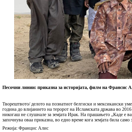
Песочни линии: приказна за историјата, филм на Франсис 
Творештвото/ делото на познатиот белгиски и мексикански уме
година до влијанието на теророт на Исламската држава во 2016 
никогаш не слушнале за земјата Ирак. На прашањето „Каде е ваш
започнува оваа приказна, во едно време кога земјата била само з
Режија: Францис Алис