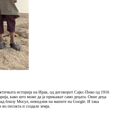
тичката историја на Ирак, од договорот Сајкс-Пико од 1916
рија, како што може да ја прикажат само децата. Овие деца
рад близу Мосул, невидлив на мапите на Google. И така
 во песокта и создале земја.