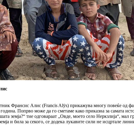
Алис
тник Франсис Алис (Francis Alÿs) прикажува многу повеќе од фак
година. Попрво може да го сметаме како приказна за самата исто
ата земја?“ тие одговараат „Овде, моето село Неркзлија“, мал г
емја и била за секого, се додека лукавите сили не исцртале линии