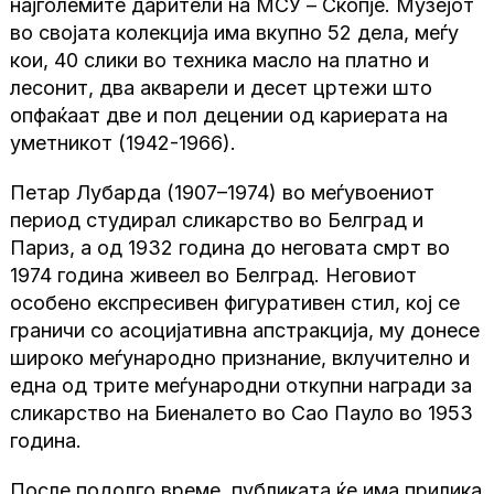
најголемите дарители на МСУ – Скопје. Музејот
во својата колекција има вкупно 52 дела, меѓу
кои, 40 слики во техника масло на платно и
лесонит, два акварели и десет цртежи што
опфаќаат две и пол децении од кариерата на
уметникот (1942-1966).
Петар Лубарда (1907–1974) во меѓувоениот
период студирал сликарство во Белград и
Париз, а од 1932 година до неговата смрт во
1974 година живеел во Белград. Неговиот
особено експресивен фигуративен стил, кој се
граничи со асоцијативна апстракција, му донесе
широко меѓународно признание, вклучително и
една од трите меѓународни откупни награди за
сликарство на Биеналето во Сао Пауло во 1953
година.
После подолго време, публиката ќе има прилика