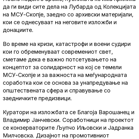
да ги види сите дела на Лубарда од Колекцијата
на МСУ-Скопје, заедно со архивски материјали,
кои се однесуваат на неговите изложби и
донациите.
Во време на кризи, катастрофи и воени судири
кои го обременуваат современиот свет,
сметаме дека е важно потсетувањето на
концептот за солидарност на кој се темели
МСУ-Скопје и за важноста на меѓународната
соработка кои се основа за унапредување на
општествената сфера и справување со
заедничките предизвици.
Куратори на изложбата се Благоја Варошанец и
Владимир Јанчевски. Соработници на проектот
се конзерваторите Љупчо Иљовски и Јадранка
Милчовска. Дизајнот на промотивниот