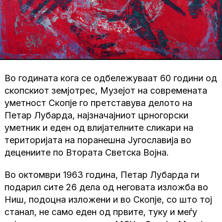
Во годината кога се одбележуваат 60 години од
скопскиот земјотрес, Музејот на современата
уметност Скопје го претставува делото на
Петар Лубарда, најзначајниот црногорски
уметник и еден од влијателните сликари на
територијата на поранешна Југославија во
децениите по Втората Светска Војна.
Во октомври 1963 година, Петар Лубарда ги
подарил сите 26 дела од неговата изложба во
Ниш, подоцна изложени и во Скопје, со што тој
станал, не само еден од првите, туку и меѓу