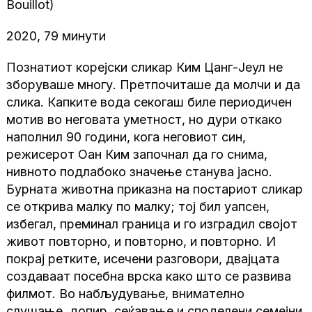
Bouillot)
2020, 79 минути
Познатиот корејски сликар Ким Цанг-Јеул не
зборуваше многу. Претпочиташе да молчи и да
слика. Капките вода секогаш биле периодичен
мотив во неговата уметност, но дури откако
наполнил 90 години, кога неговиот син,
режисерот Оан Ким зaпочнал да го снима,
нивното подлабоко значење станува јасно.
Бурната животна приказна на постариот сликар
се открива малку по малку; тој бил уапсен,
избегал, преминал граница и го изградил својот
живот повторно, и повторно, и повторно. И
покрај ретките, исечени разговори, двајцата
создаваат посебна врска како што се развива
филмот. Во набљудување, внимателно
слушање, допир, сеќавање и споделени семејни