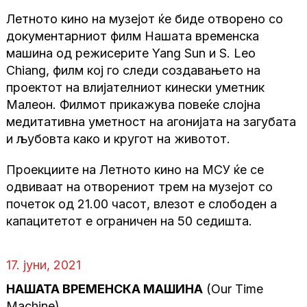
Летното кино на музејот ќе биде отворено со
документарниот филм Нашата временска
машина од режисерите Yang Sun и S. Leo
Chiang, филм кој го следи создавањето на
проектот на влијателниот кинески уметник
Малеон. Филмот прикажува повеќе слојна
медитативна уметност на агонијата на загубата
и љубовта како и кругот на животот.
Проекциите на Летното кино на МСУ ќе се
одвиваат на отворениот трем на музејот со
почеток од 21.00 часот, влезот е слободен а
капацитетот е ограничен на 50 седишта.
17. јуни, 2021
НАШАТА ВРЕМЕНСКА МАШИНА
(Our Time
Machine)