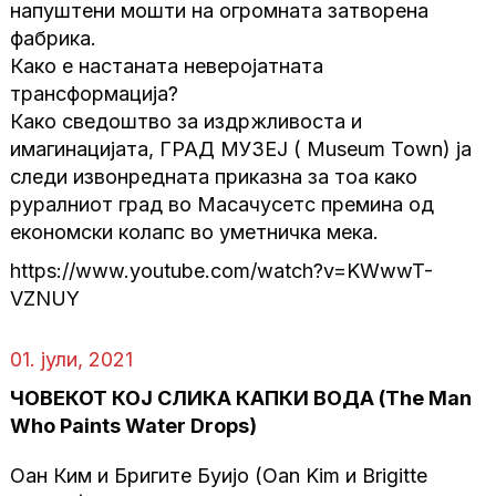
напуштени мошти на огромната затворена
фабрика.
Како е настаната неверојатната
трансформација?
Како сведоштво за издржливоста и
имагинацијата, ГРАД МУЗЕЈ ( Museum Town) ја
следи извонредната приказна за тоа како
руралниот град во Масачусетс премина од
економски колапс во уметничка мека.
https://www.youtube.com/watch?v=KWwwT-
VZNUY
01. јули, 2021
ЧОВЕКОТ КОЈ СЛИКА КАПКИ ВОДА (The Man
Who Paints Water Drops)
Оан Ким и Бригите Буијо (Oan Kim и Brigitte