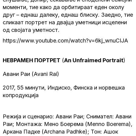
моменти, тие како да орбитираат еден околу
друг – еднаш далеку, еднаш блиску. Заедно, тие
сликаат портрет на двајца уметници исцелени
од својата уметност.
https://www.youtube.com/watch?v=6kj_wnuCIJA
НЕВРАМЕН ПОРТРЕТ
(
An Unfraimed Portrait
)
Авани Раи (Avani Rai)
2017, 55 минути, Индиско, Финска и норвешка
копродукција
Режија и сценарио: Авани Раи; Снимател: Авани
Раи; Монтажа: Мено Боерема (Menno Boerema),
Аркана Падке (Archana Padhke); Тон: Ашок