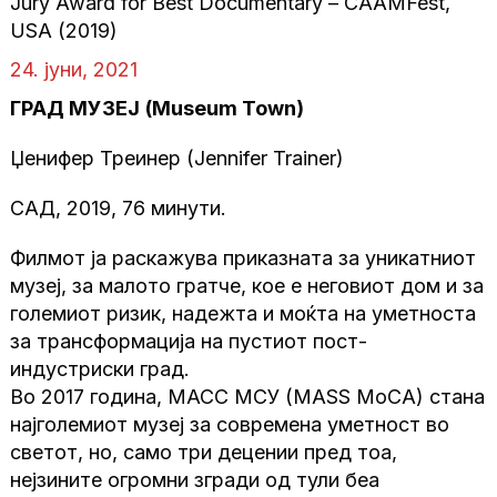
Jury Award for Best Documentary – CAAMFest,
USA (2019)
24. јуни, 2021
ГРАД МУЗЕЈ
(Museum Town)
Џенифер Треинер (Jennifer Trainer)
САД, 2019, 76 минути.
Филмот ја раскажува приказната за уникатниот
музеј, за малото гратче, кое е неговиот дом и за
големиот ризик, надежта и моќта на уметноста
за трансформација на пустиот пост-
индустриски град.
Во 2017 година, МАСС МСУ (MASS MoCA) стана
најголемиот музеј за современа уметност во
светот, но, само три децении пред тоа,
нејзините огромни згради од тули беа