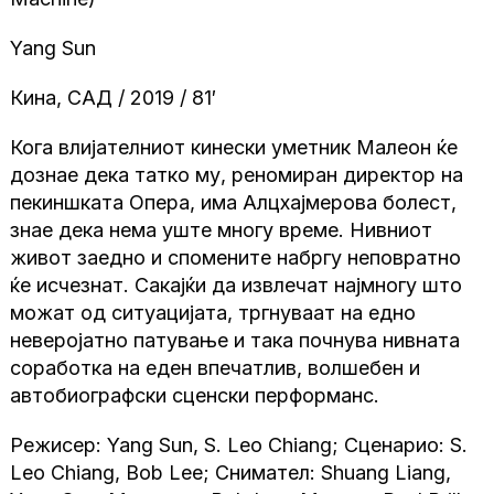
Yang Sun
Кина, САД / 2019 / 81′
Кога влијателниот кинески уметник Малеон ќе
дознае дека татко му, реномиран директор на
пекиншката Опера, има Алцхајмерова болест,
знае дека нема уште многу време. Нивниот
живот заедно и спомените набргу неповратно
ќе исчезнат. Сакајќи да извлечат најмногу што
можат од ситуацијата, тргнуваат на едно
неверојатно патување и така почнува нивната
соработка на еден впечатлив, волшебен и
автобиографски сценски перформанс.
Режисер: Yang Sun, S. Leo Chiang; Сценарио: S.
Leo Chiang, Bob Lee; Снимател: Shuang Liang,