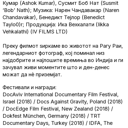
Кумар (Ashok Kumar), Сусмит Боб Нат (Susmit
‘Bob’ Nath); Музика: Нарен Чандавакар (Naren
Chandavakar), Бенедикт Тејлор (Benedict
Taylo0)r; Продукција: Ика Вехкалати (Iikka
Vehkalathi) (IV FILMS LTD)
Преку филмот ѕиркаме во животот на Рагу Раи,
легендарниот фотограф, кој поминал низ
најдобрите и најлошите времиња во Индија и ги
зачувал живи моментите што и ден-денес
можат да нè приземјат.
Фестивали и награди:
DocAviv International Documentary Film Festival,
Israel (2018) / Docs Against Gravity, Poland (2018)
/ DocEdge Film Festival, New Zealand (2018) /
Dokfest München, Germany (2018) / TRT
Documentary Days, Turkey (2018) / IDFA, The