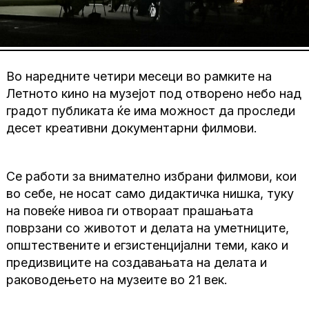
Во наредните четири месеци во рамките на
Летното кино на музејот под отворено небо над
градот публиката ќе има можност да проследи
десет креативни документарни филмови.
Се работи за внимателно избрани филмови, кои
во себе, не носат само дидактичка нишка, туку
на повеќе нивоа ги отвораат прашањата
поврзани со животот и делата на уметниците,
општествените и егзистенцијални теми, како и
предизвиците на создавањата на делата и
раководењето на музеите во 21 век.