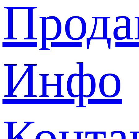
Прода
Инфо
Конта