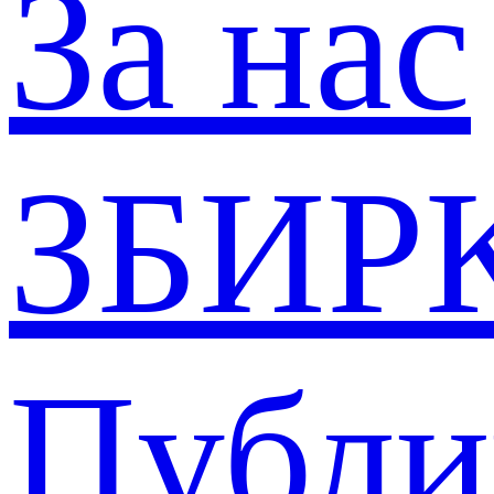
За нас
ЗБИР
Публи