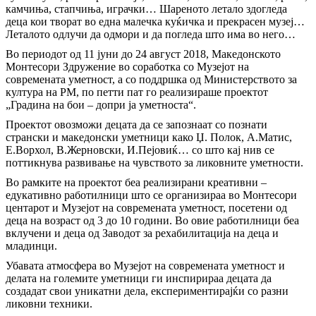
камчиња, стапчиња, играчки… Шареното летало здогледа
деца кои творат во една малечка куќичка и прекрасен музеј…
Леталото одлучи да одмори и да погледа што има во него…
Во периодот од 11 јуни до 24 август 2018, Македонското
Монтесори Здружение во соработка со Музејот на
современата уметност, а со поддршка од Министерството за
култура на РМ, по петти пат го реализираше проектот
„Градина на бои – допри ја уметноста“.
Проектот овозможи децата да се запознаат со познати
странски и македонски уметници како Џ. Полок, А.Матис,
Е.Ворхол, В.Жерновски, И.Пејовиќ… со што кај нив се
поттикнува развивање на чувството за ликовните уметности.
Во рамките на проектот беа реализирани креативни –
едукативно работилници што се организираа во Монтесори
центарот и Музејот на современата уметност, посетени од
деца на возраст од 3 до 10 години. Во овие работилници беа
вклучени и деца од Заводот за рехабилитација на деца и
младинци.
Убавата атмосфера во Музејот на современата уметност и
делата на големите уметници ги инспирираа децата да
создадат свои уникатни дела, експериментирајќи со разни
ликовни техники.