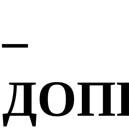
–
ДОП