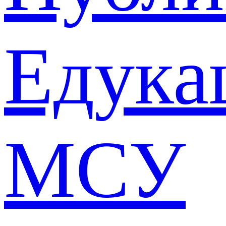
Едука
МСУ