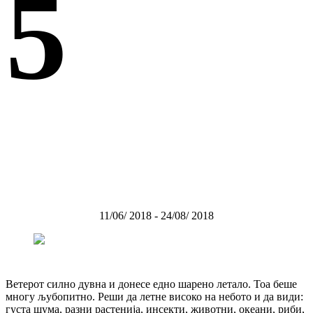
5
11/06/ 2018 - 24/08/ 2018
Ветерот силно дувна и донесе едно шарено летало. Тоа беше
многу љубопитно. Реши да летне високо на небото и да види:
густа шума, разни растенија, инсекти, животни, океани, риби,