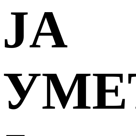
JА
УМЕ