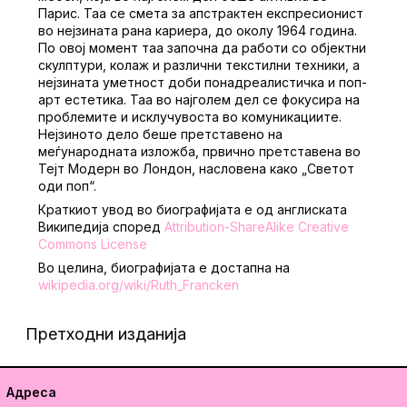
Парис. Таа се смета за апстрактен експресионист
во нејзината рана кариера, до околу 1964 година.
По овој момент таа започна да работи со објектни
скулптури, колаж и различни текстилни техники, а
нејзината уметност доби понадреалистичка и поп-
арт естетика. Таа во најголем дел се фокусира на
проблемите и исклучувоста во комуникациите.
Нејзиното дело беше претставено на
меѓународната изложба, првично претставена во
Тејт Модерн во Лондон, насловена како „Светот
оди поп“.
Краткиот увод во биографијата е од англиската
Википедија според
Attribution-ShareAlike Creative
Commons License
Во целина, биографијата е достапна на
wikipedia.org/wiki/Ruth_Francken
Претходни изданија
Адреса