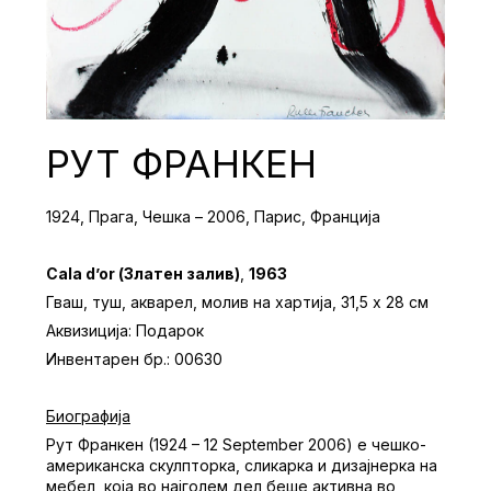
РУТ ФРАНКЕН
1924, Прага, Чешка – 2006, Парис, Франција
Cala d’or (Златен залив)
,
1963
Гваш, туш, акварел, молив на хартија, 31,5 x 28 см
Аквизиција: Подарок
Инвентарен бр.: 00630
Биографија
Рут Франкен (1924 – 12
September 2006) е чешко-
американска скулпторка, сликарка и дизајнерка на
мебел, која во најголем дел беше активна во