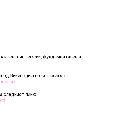
рактен, системски, фундаментален и
н од Википедија во согласност
License
.
на следниот линк:
st)