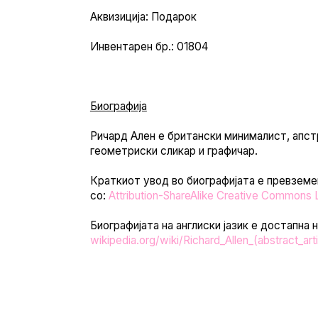
Аквизиција: Подарок
Инвентарен бр.: 01804
Биографија
Ричард Ален е британски минималист, апст
геометриски сликар и графичар.
Краткиот увод во биографијата е превземе
со:
Attribution-ShareAlike Creative Commons 
Биографијата на англиски јазик е достапна 
wikipedia.org/wiki/Richard_Allen_(abstract_arti