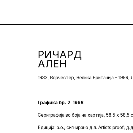
РИЧАРД
АЛЕН
1933, Ворчестер, Велика Британија – 1999, 
Графика бр. 2
,
1968
Сериграфија во боја на хартија, 58.5 х 58,5 
Едиција: а.о.; сигнирано д.л. Artists proof; д.д