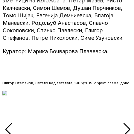
Уметници на изложбата: Петар Мазев, Ристо
Калчевски, Симон Шемов, Душан Перчинков,
Томо Шијак, Евгенија Демниевска, Благоја
Маневски, Родољуб Анастасов, Славчо
Соколовски, Станко Павлески, Глигор
Стефанов, Петре Николоски, Симе Узуновски.
Куратор: Марика Бочварова Плавевска.
Глигор Стефанов, Летало над леталата, 1986/2019, објект, слама, дрво