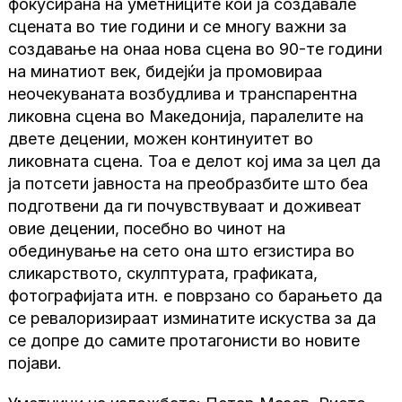
фокусирана на уметниците кои ја создавале
сцената во тие години и се многу важни за
создавање на онаа нова сцена во 90-те години
на минатиот век, бидејќи ја промовираа
неочекуваната возбудлива и транспарентна
ликовна сцена во Македонија, паралелите на
двете децении, можен континуитет во
ликовната сцена. Тоа е делот кој има за цел да
ја потсети јавноста на преобразбите што беа
подготвени да ги почувствуваат и доживеат
овие децении, посебно во чинот на
обединување на сето она што егзистира во
сликарството, скулптурата, графиката,
фотографијата итн. е поврзано со барањето да
се ревалоризираат изминатите искуства за да
се допре до самите протагонисти во новите
појави.