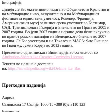
Биографија
Дилејн Ле Бас екстензивно излага во Обединетото Кралство и
на меѓународно ниво, вклучително и на Меѓународниот
фестивал за единствена уметност, Рокевер, Франција;
Американскиот музеј за визионерска уметност во Балтимор,
САД, Транзиционата Галерија и Биеналето во Прага во 2005 и
2007 година. Во јуни 2007 година нејзино дело беше вклучено
во првиот ромски павилјон на Венециското биенале во 2007
година. Ле Бас учествува и на Тркалезна МАСА: 9-то Биенале
во Гвангжу, Јужна Кореја во 2012 година.
Превземено од англиската Википедија во согласност со
Attribution-ShareAlike Creative Commons License.
Текстот во целина е достапен
на:
https://en.wikipedia.org/wiki/Delaine_Le_Bas
Претходни изданија
Адреса
Самоилова 17
Скопје, 1000
T: +389 (0)2 3110 123
Влезници