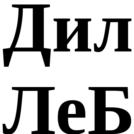
Дил
ЛеБ