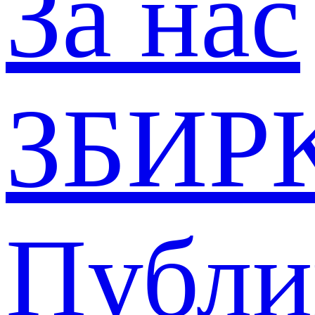
За нас
ЗБИР
Публи