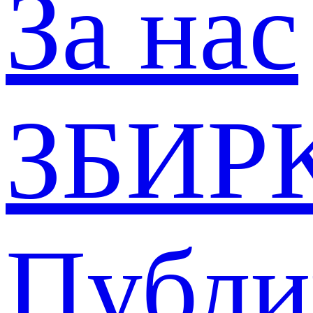
За нас
ЗБИР
Публи