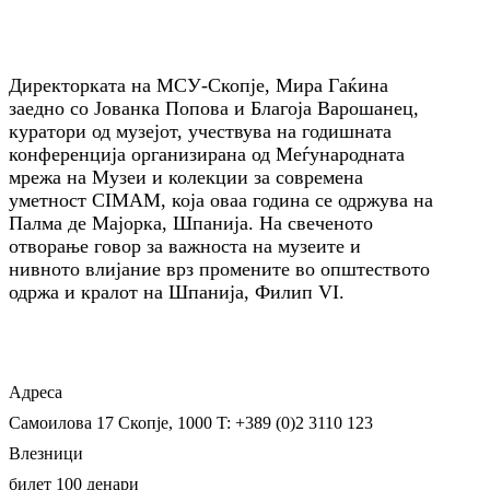
Директорката на МСУ-Скопје, Мира Гаќина
заедно со Јованка Попова и Благоја Варошанец,
куратори од музејот, учествува на годишната
конференција организирана од Меѓународната
мрежа на Музеи и колекции за современа
уметност CIMAM, која оваа година се одржува на
Палма де Мајорка, Шпанија. На свеченото
отворање говор за важноста на музеите и
нивното влијание врз промените во општеството
одржа и кралот на Шпанија, Филип VI.
Адреса
Самоилова 17
Скопје, 1000
T: +389 (0)2 3110 123
Влезници
билет 100 денари