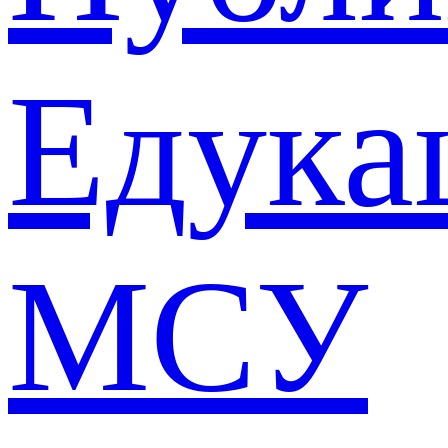
Едука
МСУ