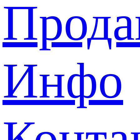
Прода
Инфо
Конта